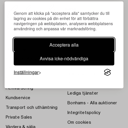
Genom att klicka på "acceptera alla" samtycker du till
lagring av cookies på din enhet för att förbättra
navigeringen på webbplatsen, analysera webbplatsens
användning och anpassa vår marknadsföring.
Acceptera alla
Om Bukowskis
Villkor
Avvisa icke-nödvändiga
Kontakta våra specialister
Bukipedia
Våra Fine Art-resultat
Systembolagets
Inställningar
dryckesauktioner
Nyheter
Press
Hemvärdering
Lediga tjänster
Kundservice
Bonhams - Alla auktioner
Transport och uthämtning
Integritetspolicy
Private Sales
Om cookies
Värdera & sälja