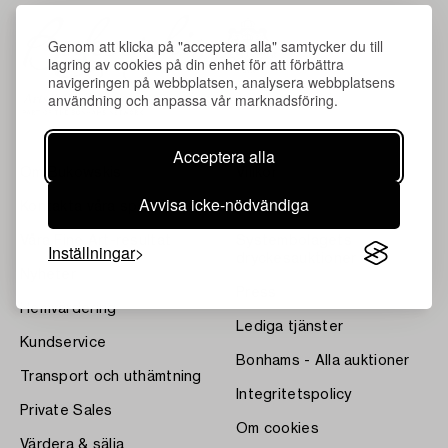
Genom att klicka på "acceptera alla" samtycker du till
lagring av cookies på din enhet för att förbättra
navigeringen på webbplatsen, analysera webbplatsens
användning och anpassa vår marknadsföring.
Acceptera alla
Om Bukowskis
Villkor
Avvisa icke-nödvändiga
Kontakta våra specialister
Bukipedia
Våra Fine Art-resultat
Systembolagets
Inställningar
dryckesauktioner
Nyheter
Press
Hemvärdering
Lediga tjänster
Kundservice
Bonhams - Alla auktioner
Transport och uthämtning
Integritetspolicy
Private Sales
Om cookies
Värdera & sälja