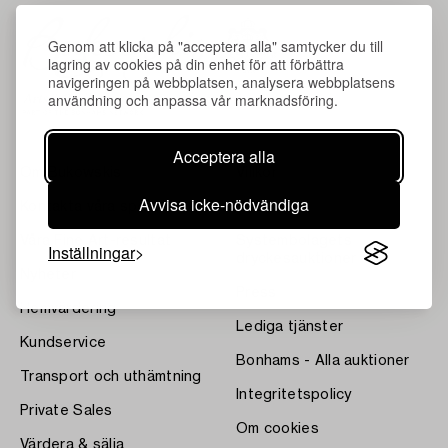
Genom att klicka på "acceptera alla" samtycker du till
lagring av cookies på din enhet för att förbättra
navigeringen på webbplatsen, analysera webbplatsens
användning och anpassa vår marknadsföring.
Acceptera alla
Om Bukowskis
Villkor
Avvisa icke-nödvändiga
Kontakta våra specialister
Bukipedia
Våra Fine Art-resultat
Systembolagets
Inställningar
dryckesauktioner
Nyheter
Press
Hemvärdering
Lediga tjänster
Kundservice
Bonhams - Alla auktioner
Transport och uthämtning
Integritetspolicy
Private Sales
Om cookies
Värdera & sälja