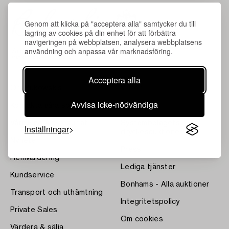
Genom att klicka på "acceptera alla" samtycker du till
lagring av cookies på din enhet för att förbättra
navigeringen på webbplatsen, analysera webbplatsens
användning och anpassa vår marknadsföring.
Acceptera alla
Om Bukowskis
Villkor
Avvisa icke-nödvändiga
Kontakta våra specialister
Bukipedia
Våra Fine Art-resultat
Systembolagets
Inställningar
dryckesauktioner
Nyheter
Press
Hemvärdering
Lediga tjänster
Kundservice
Bonhams - Alla auktioner
Transport och uthämtning
Integritetspolicy
Private Sales
Om cookies
Värdera & sälja