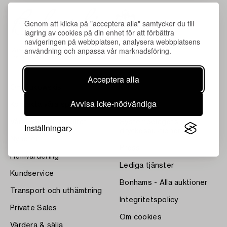
Genom att klicka på "acceptera alla" samtycker du till
lagring av cookies på din enhet för att förbättra
navigeringen på webbplatsen, analysera webbplatsens
användning och anpassa vår marknadsföring.
Acceptera alla
Om Bukowskis
Villkor
Avvisa icke-nödvändiga
Kontakta våra specialister
Bukipedia
Våra Fine Art-resultat
Systembolagets
Inställningar
dryckesauktioner
Nyheter
Press
Hemvärdering
Lediga tjänster
Kundservice
Bonhams - Alla auktioner
Transport och uthämtning
Integritetspolicy
Private Sales
Om cookies
Värdera & sälja