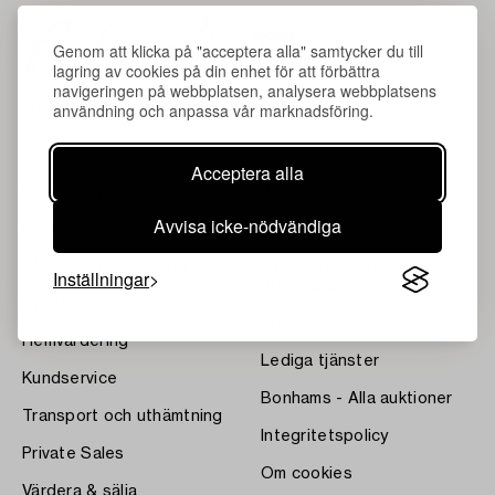
Genom att klicka på "acceptera alla" samtycker du till
lagring av cookies på din enhet för att förbättra
navigeringen på webbplatsen, analysera webbplatsens
användning och anpassa vår marknadsföring.
Acceptera alla
Om Bukowskis
Villkor
Avvisa icke-nödvändiga
Kontakta våra specialister
Bukipedia
Våra Fine Art-resultat
Systembolagets
Inställningar
dryckesauktioner
Nyheter
Press
Hemvärdering
Lediga tjänster
Kundservice
Bonhams - Alla auktioner
Transport och uthämtning
Integritetspolicy
Private Sales
Om cookies
Värdera & sälja