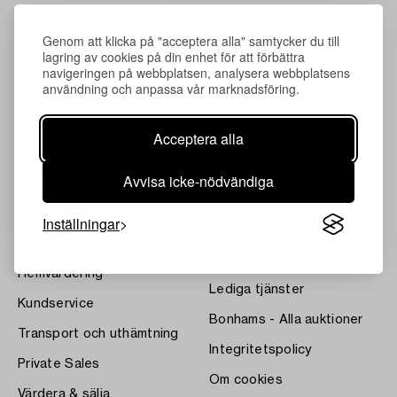
Genom att klicka på "acceptera alla" samtycker du till
lagring av cookies på din enhet för att förbättra
navigeringen på webbplatsen, analysera webbplatsens
användning och anpassa vår marknadsföring.
Acceptera alla
Om Bukowskis
Villkor
Avvisa icke-nödvändiga
Kontakta våra specialister
Bukipedia
Våra Fine Art-resultat
Systembolagets
Inställningar
dryckesauktioner
Nyheter
Press
Hemvärdering
Lediga tjänster
Kundservice
Bonhams - Alla auktioner
Transport och uthämtning
Integritetspolicy
Private Sales
Om cookies
Värdera & sälja