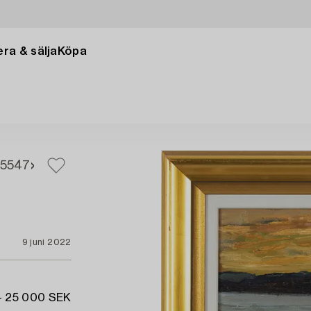
ra & sälja
Köpa
5
547
9 juni 2022
- 25 000 SEK