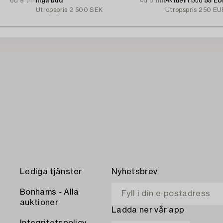
6d 9 tim
Inga bud
4d 6 tim
Aktuellt bud
55 E
Utropspris
2 500 SEK
Utropspris
250 EU
Lediga tjänster
Nyhetsbrev
Bonhams - Alla
auktioner
Ladda ner vår app