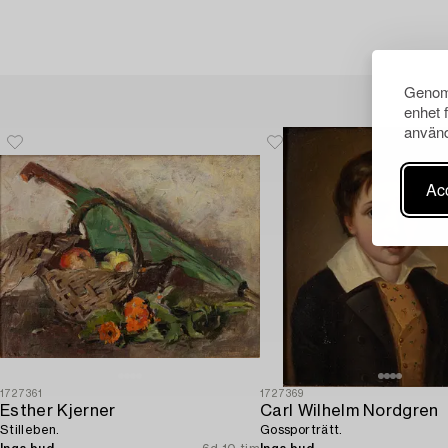
Genom 
enhet 
använd
Acc
1727361
1727369
Esther Kjerner
Carl Wilhelm Nordgren
Stilleben.
Gossporträtt.