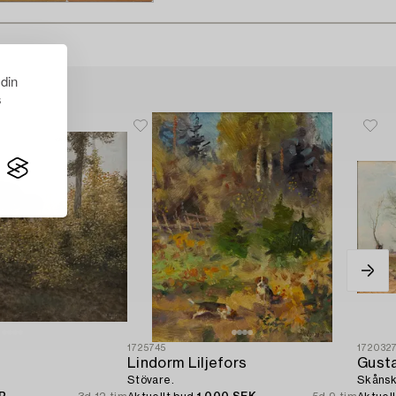
 din
s
1725745
172032
Lindorm Liljefors
Gust
Stövare.
Skånsk