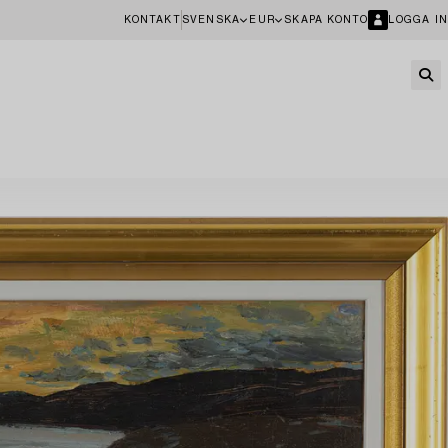
KONTAKT
SVENSKA
EUR
SKAPA KONTO
LOGGA IN