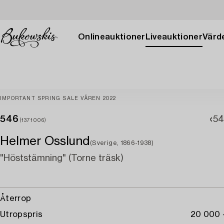
Onlineauktioner
Liveauktioner
Värde
IMPORTANT SPRING SALE VÅREN 2022
546
54
(1371006)
Helmer Osslund
(Sverige, 1866-1938)
"Höststämning" (Torne träsk)
Återrop
Utropspris
20 000 