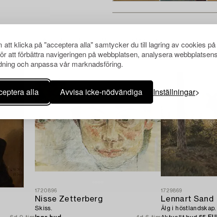
Andra har även tittat på
att klicka på "acceptera alla" samtycker du till lagring av cookies på
för att förbättra navigeringen på webbplatsen, analysera webbplatsen
ning och anpassa vår marknadsföring.
eptera alla
Avvisa icke-nödvändiga
Inställningar
1720896
1729869
Nisse Zetterberg
Lennart Sand
Skiss.
Älg i höstlandskap.