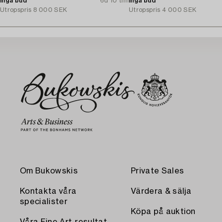
Inga bud
6d 10 tim
Inga bud
Utropspris
8 000 SEK
Utropspris
4 000 SEK
Om Bukowskis
Private Sales
Kontakta våra
Värdera & sälja
specialister
Köpa på auktion