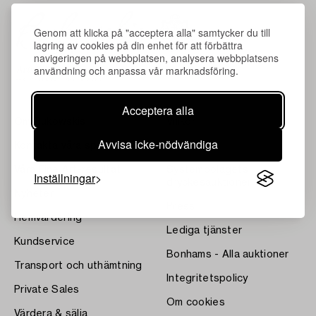
Genom att klicka på "acceptera alla" samtycker du till
lagring av cookies på din enhet för att förbättra
navigeringen på webbplatsen, analysera webbplatsens
användning och anpassa vår marknadsföring.
Acceptera alla
Om Bukowskis
Villkor
Avvisa icke-nödvändiga
Kontakta våra specialister
Bukipedia
Våra Fine Art-resultat
Systembolagets
Inställningar
dryckesauktioner
Nyheter
Press
Hemvärdering
Lediga tjänster
Kundservice
Bonhams - Alla auktioner
Transport och uthämtning
Integritetspolicy
Private Sales
Om cookies
Värdera & sälja