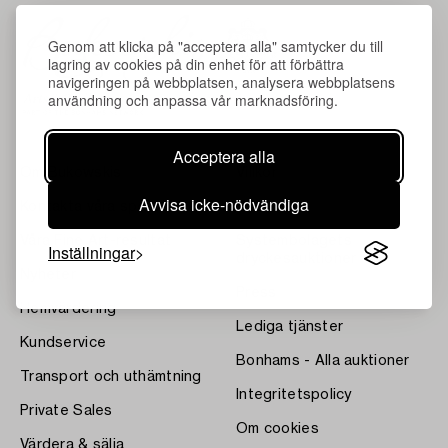
Genom att klicka på "acceptera alla" samtycker du till
lagring av cookies på din enhet för att förbättra
navigeringen på webbplatsen, analysera webbplatsens
användning och anpassa vår marknadsföring.
Acceptera alla
Om Bukowskis
Villkor
Avvisa icke-nödvändiga
Kontakta våra specialister
Bukipedia
Våra Fine Art-resultat
Systembolagets
Inställningar
dryckesauktioner
Nyheter
Press
Hemvärdering
Lediga tjänster
Kundservice
Bonhams - Alla auktioner
Transport och uthämtning
Integritetspolicy
Private Sales
Om cookies
Värdera & sälja