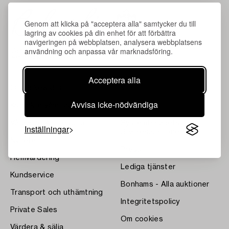
Genom att klicka på "acceptera alla" samtycker du till
lagring av cookies på din enhet för att förbättra
navigeringen på webbplatsen, analysera webbplatsens
användning och anpassa vår marknadsföring.
Acceptera alla
Om Bukowskis
Villkor
Avvisa icke-nödvändiga
Kontakta våra specialister
Bukipedia
Våra Fine Art-resultat
Systembolagets
Inställningar
dryckesauktioner
Nyheter
Press
Hemvärdering
Lediga tjänster
Kundservice
Bonhams - Alla auktioner
Transport och uthämtning
Integritetspolicy
Private Sales
Om cookies
Värdera & sälja