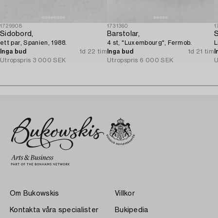
1729908
1731360
1
Sidobord,
Barstolar,
S
ett par, Spanien, 1988.
4 st, "Luxembourg", Fermob.
L
Inga bud
1d 22 tim
Inga bud
1d 21 tim
I
Utropspris
3 000 SEK
Utropspris
6 000 SEK
U
Om Bukowskis
Villkor
Kontakta våra specialister
Bukipedia