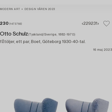
MODERN ART + DESIGN VÅREN 2023
230
229
231
(1473766)
Otto Schulz
(Tyskland/Sverige, 1882-1970)
fåtöljer, ett par, Boet, Göteborg 1930-40-tal.
16 maj 2023