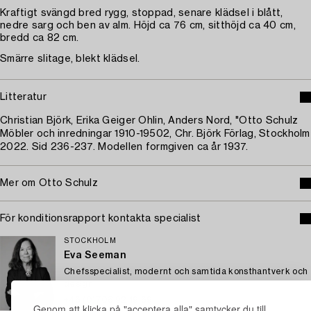
Kraftigt svängd bred rygg, stoppad, senare klädsel i blått,
nedre sarg och ben av alm. Höjd ca 76 cm, sitthöjd ca 40 cm,
bredd ca 82 cm.
Smärre slitage, blekt klädsel.
Litteratur
Christian Björk, Erika Geiger Ohlin, Anders Nord, "Otto Schulz
Möbler och inredningar 1910-19502, Chr. Björk Förlag, Stockholm
2022. Sid 236-237. Modellen formgiven ca år 1937.
Mer om Otto Schulz
För konditionsrapport kontakta specialist
STOCKHOLM
Eva Seeman
Chefsspecialist, modernt och samtida konsthantverk och
design
+46 (0)708 92 19 69
Genom att klicka på "acceptera alla" samtycker du till