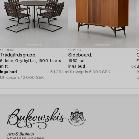
1730660
1731394
1
Trädgårdsgrupp,
Sideboard,
C
5 delar, Grythyttan, 1900-talets
1950-tal.
F
mitt.
Inga bud
6d
S
Inga bud
5d 23 tim
Utropspris
5 000 SEK
I
Utropspris
12 000 SEK
U