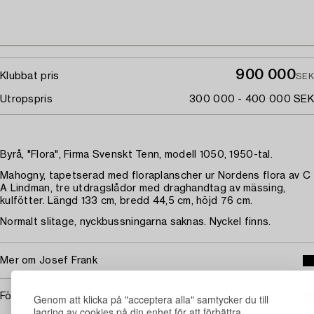
900 000
Klubbat pris
SEK
Utropspris
300 000 - 400 000 SEK
Byrå, "Flora", Firma Svenskt Tenn, modell 1050, 1950-tal.
Mahogny, tapetserad med floraplanscher ur Nordens flora av C
A Lindman, tre utdragslådor med draghandtag av mässing,
kulfötter. Längd 133 cm, bredd 44,5 cm, höjd 76 cm.
Normalt slitage, nyckbussningarna saknas. Nyckel finns.
Mer om Josef Frank
För konditionsrapport kontakta specialist
Genom att klicka på "acceptera alla" samtycker du till
lagring av cookies på din enhet för att förbättra