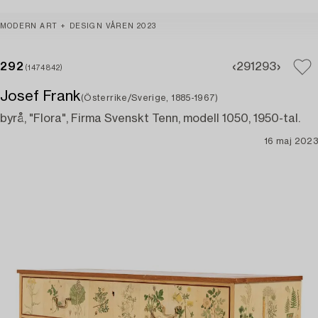
MODERN ART + DESIGN VÅREN 2023
292
291
293
(1474842)
Josef Frank
(Österrike/Sverige, 1885-1967)
byrå, "Flora", Firma Svenskt Tenn, modell 1050, 1950-tal.
16 maj 2023