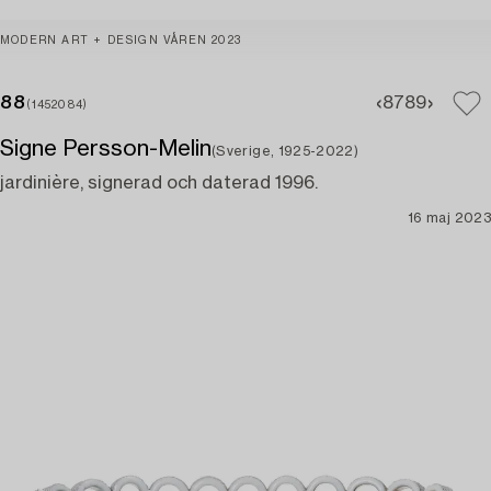
MODERN ART + DESIGN VÅREN 2023
88
87
89
(1452084)
Signe Persson-Melin
(Sverige, 1925-2022)
jardinière, signerad och daterad 1996.
16 maj 2023