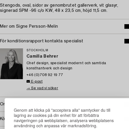
Stengods, oval, sidor av genombrutet gallerverk, vit glasyr,
signerad SPM -96 c/o K.W, 48 x 23,5 cm, höjd 11,5 cm.
Mer om Signe Persson-Melin
För konditionsrapport kontakta specialist
STOCKHOLM
Camilla Behrer
Chef design, specialist modernt och samtida
konsthantverk och design
+46 (0)708 92 19 77
E-post
→ Se vad vi söker
Omfattas av följerätt
Genom att klicka på "acceptera alla" samtycker du till
lagring av cookies på din enhet för att förbättra
Köpinformation
navigeringen på webbplatsen, analysera webbplatsens
användning och anpassa vår marknadsföring.