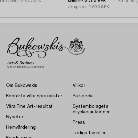
Utropspris
2 500 SEK
700 SEK
5d 14 tim
U
Aktuellt bud
Utropspris
2 500 SEK
Om Bukowskis
Villkor
Kontakta våra specialister
Bukipedia
Våra Fine Art-resultat
Systembolagets
dryckesauktioner
Nyheter
Press
Hemvärdering
Lediga tjänster