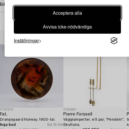
Bildrättigheter
Acceptera alla
Avvisa icke-nödvändiga
Andra har även tittat på
Inställningar
1730372
1730657
1
Fat,
Pierre Forssell
P
Drangsgaard Norway, 1900-tal.
Vägglampetter, ett par, "Pendeln",
t
Inga bud
6d 15 tim
Skultuna.
A