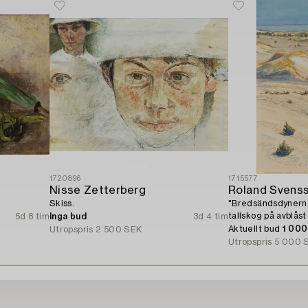
1720896
1715577
Nisse Zetterberg
Roland Svens
Skiss.
"Bredsändsdynern
tallskog på avblås
5d 8 tim
Inga bud
3d 4 tim
Sandön).
Aktuellt bud
1 00
Utropspris
2 500 SEK
Utropspris
5 000 