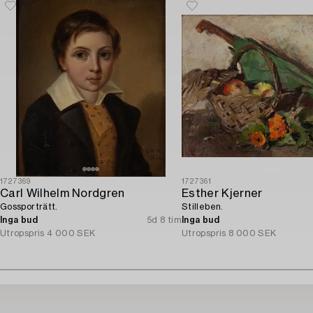
1727369
1727361
Carl Wilhelm Nordgren
Esther Kjerner
Gossporträtt.
Stilleben.
Inga bud
5d 8 tim
Inga bud
Utropspris
4 000 SEK
Utropspris
8 000 SEK