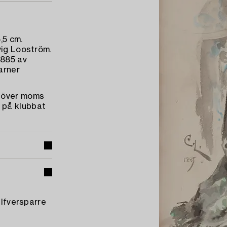
,5 cm.
vig Looström.
1885 av
arner
utöver moms
 på klubbat
ilfversparre