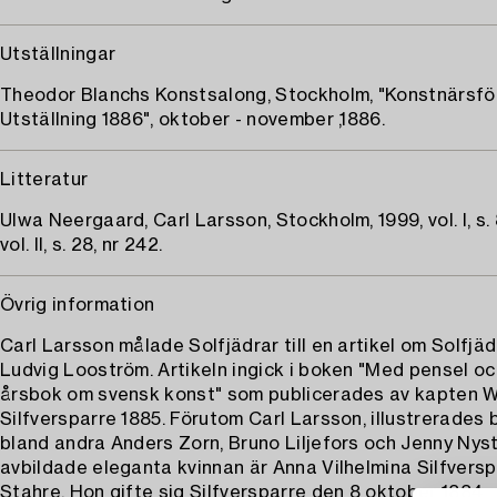
Utställningar
Theodor Blanchs Konstsalong, Stockholm, "Konstnärsf
Utställning 1886", oktober - november ,1886.
Litteratur
Ulwa Neergaard, Carl Larsson, Stockholm, 1999, vol. I, s. 
vol. II, s. 28, nr 242.
Övrig information
Carl Larsson målade Solfjädrar till en artikel om Solfjä
Ludvig Looström. Artikeln ingick i boken "Med pensel oc
årsbok om svensk konst" som publicerades av kapten 
Silfversparre 1885. Förutom Carl Larsson, illustrerades
bland andra Anders Zorn, Bruno Liljefors och Jenny Nys
avbildade eleganta kvinnan är Anna Vilhelmina Silfvers
Stahre. Hon gifte sig Silfversparre den 8 oktober 1884.