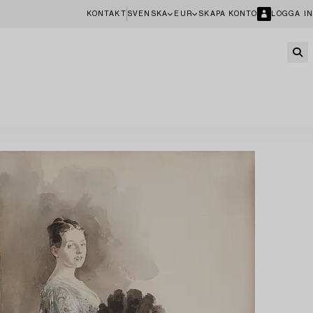
KONTAKT
SVENSKA
EUR
SKAPA KONTO
LOGGA IN