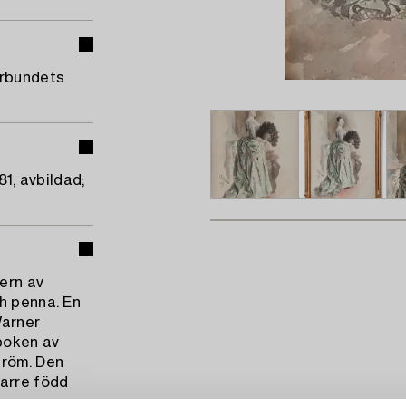
örbundets
81, avbildad;
dern av
h penna. En
Warner
 boken av
tröm. Den
parre född