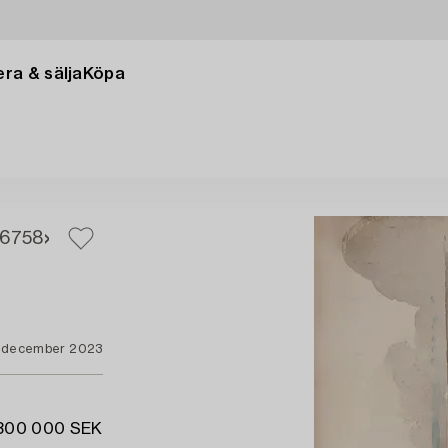
ra & sälja
Köpa
6
758
 december 2023
 300 000 SEK