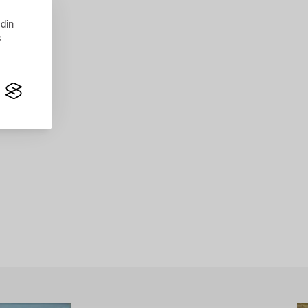
 din
s