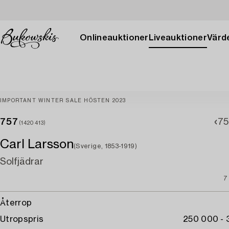
Onlineauktioner
Liveauktioner
Värde
IMPORTANT WINTER SALE HÖSTEN 2023
757
75
(1420413)
Carl Larsson
(Sverige, 1853-1919)
Solfjädrar
7
Återrop
Utropspris
250 000 -