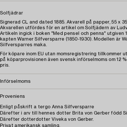
Solfjädrar
Signerad CL and dated 1885. Akvarell på papper, 55 x 35
Akvarellen utfördes för en artikel om Solfjädern av Lud
Artikeln ingick i boken "Med pensel och penna" utgiven 
kapten Warner Silfversparre (1850-1930). Modellen är W
Silfversparres maka.
För köpare inom EU utan momsregistrering tillkommer 
på köparprovisionen även svensk införselmoms om 12 %
pris.
Införselmoms
Proveniens
Enligt påskrift a tergo Anna Silfversparre
Därefter i arv till hennes dotter Brita von Gerber född S
Därefter dotterdotter Viveka von Gerber.
Privat amerikansk samling.