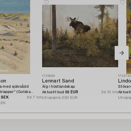
1729869
172574
son
Lennart Sand
Lindo
a med självsådd
Älg i höstlandskap.
Stövar
t klapper" (Gotska
Aktuellt bud
55 EUR
2d 10 tim
Aktuel
0 SEK
6d 7 tim
Utropspris
250 EUR
Utrops
SEK