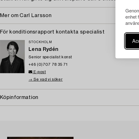
Genom 
Mer om Carl Larsson
enhet 
använd
För konditionsrapport kontakta specialist
Acc
STOCKHOLM
Lena Rydén
Senior specialist konst
+46 (0)707 78 35 71
E-post
→ Se vad vi söker
Köpinformation