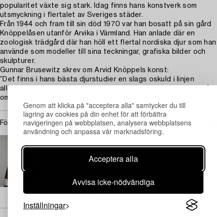
popularitet växte sig stark. Idag finns hans konstverk som
utsmyckning i flertalet av Sveriges städer.
Från 1944 och fram till sin död 1970 var han bosatt på sin gård
Knöppelåsen utanför Arvika i Värmland. Han anlade där en
zoologisk trädgård där han höll ett flertal nordiska djur som han
använde som modeller till sina teckningar, grafiska bilder och
skulpturer.
Gunnar Brusewitz skrev om Arvid Knöppels konst:
”Det finns i hans bästa djurstudier en slags oskuld i linjen
alldeles som om en vore tecknad i skapelsens gryningsljus, så
omedveten och ren och samtidigt så obarmhärtigt avslöjande”
Genom att klicka på "acceptera alla" samtycker du till
lagring av cookies på din enhet för att förbättra
navigeringen på webbplatsen, analysera webbplatsens
För konditionsrapport kontakta specialist
användning och anpassa vår marknadsföring.
STOCKHOLM
Lisa Gartz
Acceptera alla
Ansvarig specialist silver
+46 (0)709 17 99 93
Avvisa icke-nödvändiga
E-post
→ Se vad vi söker
Inställningar