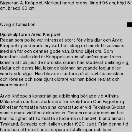
Signerad A. Knöppel. Mörkpatinerad brons, längd 95 cm, höjd 61
cm, bredd 60 cm.
Övrig information
Djurskulptören Arvid Knöppel
Redan som pojke var intresset stort för vilda djur och Arvid
Knöppel spenderade mycket tid i skog och mark tillsammans
med sin far och dennes gode vän, Bruno Liljefors. Som
konstnär skulle därför Knöppels motiv så småningom främst
komma att bli just de nordiska djuren han studerat omkring sig,
rådjur och deras kid, lekande björnar, smygande lodjur eller
vandrande älgar. Han blev en mästare på att avbilda muskler
och rörelse och som djurskildrare var han både realist och
impressionist.
Arvid Knöppels konstnärliga utbildning började vid Althins
Målarskola där han studerade för skulptören Carl Fagerberg.
Därefter fortsatte han sina konststudier vid Tekniska Skolan
samt senare vid Konstakademin. Genom resestipendium fick
han möjlighet att fortsätta studierna i utlandet, bland annat i
Tyskland, Schweiz och Italien under 1920-talet. Från denna tid
hade han ett stort antal separatutställningar och hans