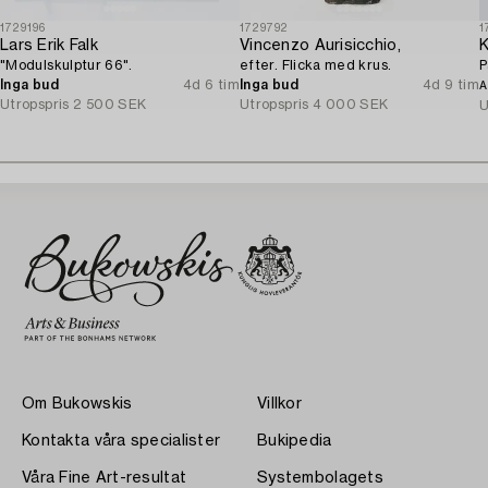
1729196
1729792
1
Lars Erik Falk
Vincenzo Aurisicchio,
K
"Modulskulptur 66".
efter. Flicka med krus.
P
Inga bud
4d 6 tim
Inga bud
4d 9 tim
A
Utropspris
2 500 SEK
Utropspris
4 000 SEK
U
Om Bukowskis
Villkor
Kontakta våra specialister
Bukipedia
Våra Fine Art-resultat
Systembolagets