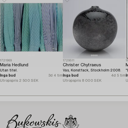
1721969
1729511
1
Maria Hedlund
Christer Chytraeus
M
Utan titel.
Vas, Konstfack, Stockholm 2008.
"
Inga bud
3d 4 tim
Inga bud
4d 5 tim
I
Utropspris
2 500 SEK
Utropspris
8 000 SEK
U