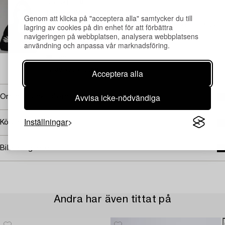
STOCKHOLM
Louise Wrede
Genom att klicka på "acceptera alla" samtycker du till
lagring av cookies på din enhet för att förbättra
Chef konstavdelningen, Specialist samtida konst, Private
navigeringen på webbplatsen, analysera webbplatsens
Sales
användning och anpassa vår marknadsföring.
+46 (0)739 40 08 19
E-post
→ Se vad vi söker
Acceptera alla
Avvisa icke-nödvändiga
Omfattas av följerätt
Inställningar
Köpinformation
Bildrättigheter
Andra har även tittat på