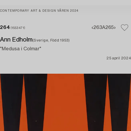
CONTEMPORARY ART & DESIGN VÅREN 2024
264
263A
265
(1553471)
Ann Edholm
(Sverige, Född 1953)
"Medusa i Colmar"
25 april 2024