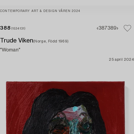
CONTEMPORARY ART & DESIGN VÅREN 2024
388
387
389
(1534131)
Trude Viken
(Norge, Född 1969)
"Woman"
25 april 2024