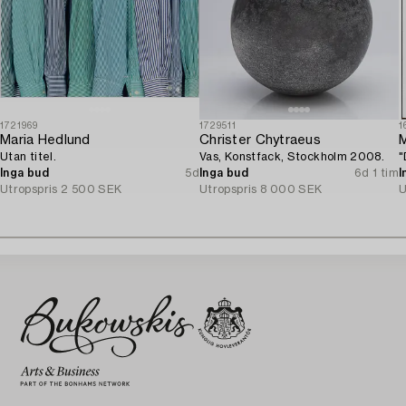
1721969
1729511
1
Maria Hedlund
Christer Chytraeus
M
Utan titel.
Vas, Konstfack, Stockholm 2008.
"
Inga bud
5d
Inga bud
6d 1 tim
I
Utropspris
2 500 SEK
Utropspris
8 000 SEK
U