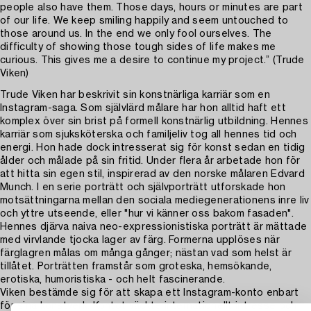
people also have them. Those days, hours or minutes are part
of our life. We keep smiling happily and seem untouched to
those around us. In the end we only fool ourselves. The
difficulty of showing those tough sides of life makes me
curious. This gives me a desire to continue my project.” (Trude
Viken)
Trude Viken har beskrivit sin konstnärliga karriär som en
Instagram-saga. Som självlärd målare har hon alltid haft ett
komplex över sin brist på formell konstnärlig utbildning. Hennes
karriär som sjuksköterska och familjeliv tog all hennes tid och
energi. Hon hade dock intresserat sig för konst sedan en tidig
ålder och målade på sin fritid. Under flera år arbetade hon för
att hitta sin egen stil, inspirerad av den norske målaren Edvard
Munch. I en serie porträtt och självporträtt utforskade hon
motsättningarna mellan den sociala mediegenerationens inre liv
och yttre utseende, eller "hur vi känner oss bakom fasaden".
Hennes djärva naiva neo-expressionistiska porträtt är mättade
med virvlande tjocka lager av färg. Formerna upplöses när
färglagren målas om många gånger; nästan vad som helst är
tillåtet. Porträtten framstår som groteska, hemsökande,
erotiska, humoristiska - och helt fascinerande.
Viken bestämde sig för att skapa ett Instagram-konto enbart
för sina konstverk. Kontot väckte internationellt intresse och