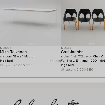
1728084
1726659
Mika Tolvanen,
Carl Jacobs,
matbord "Base", Muuto,
stolar, 4 st, "C2 Jason Chairs"
Furniture, England, 1900-talet
Inga bud
2d 19 tim
Inga bud
Utropspris
5 000 SEK
Utropspris
6 000 SEK