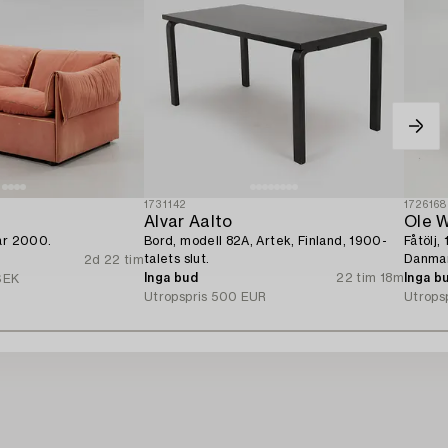
1731142
1726168
Alvar Aalto
Ole 
år 2000.
Bord, modell 82A, Artek, Finland, 1900-
Fåtölj,
talets slut.
Danma
2d 22 tim
Inga bud
22 tim 18m
Inga b
SEK
Utropspris
500 EUR
Utrops