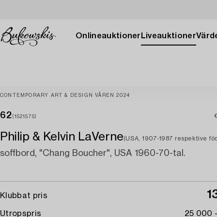
Onlineauktioner
Liveauktioner
Värde
CONTEMPORARY ART & DESIGN VÅREN 2024
62
(1521575)
Philip & Kelvin LaVerne
(USA, 1907-1987 respektive fö
soffbord, "Chang Boucher", USA 1960-70-tal.
1
Klubbat pris
Utropspris
25 000 