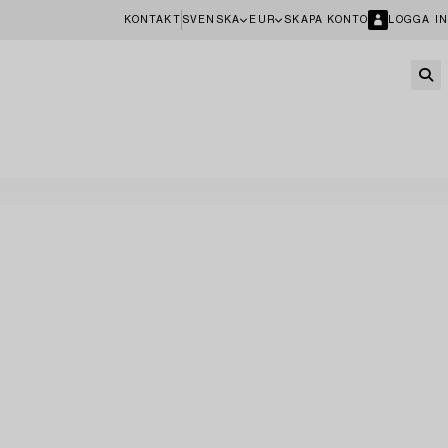
KONTAKT
SVENSKA
EUR
SKAPA KONTO
LOGGA IN