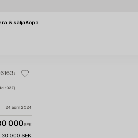
ra & sälja
Köpa
61
63
dd 1937)
24 april 2024
30 000
SEK
- 30 000 SEK