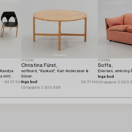
1731242
1731356
Christina Fürst,
Soffa,
, Kandya
soffbord, "Kaskad", Karl Andersson &
Eilersen, omkring 
s mitt.
Söner.
Inga bud
6d 21 tim
Inga bud
2d 21 tim
Utropspris
3 000 
Utropspris
2 500 SEK