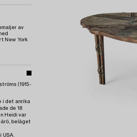
emaljer av
 med
Art New York
ströms (1915-
 i det anrika
ade de 18
n Heidi var
Särö, beläget
i USA.