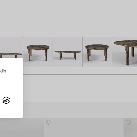
 din
s