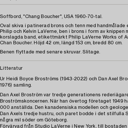
Soffbord, "Chang Boucher", USA 1960-70-tal.
Oval skiva i patinerad brons och tenn med handmålade 
Philip och Kelvin LaVerne, ben i brons i form av knippen
korslagda band, etikettmärkt Philip LaVerne Works of 
Chan Boucher. Höjd 42 cm, längd 153 cm, bredd 80 cm.
Benen flyttade med senare skruvar. Slitage.
Litteratur
Ur Heidi Boyce Broströms (1943-2022) och Dan Axel Bro
1976) samling.
Dan Axel Broström var tredje generationens rederiägare
Broströmskoncernen. När han övertog företaget 1949 h
000 anställda. Den kanadensiska modellen och geologe
Dan Axels tredje hustru, och paret bodde i det stilfulla 
några mil söder om Göteborg.
Förvärvad från Studio LaVerne i New York, till bostaden 