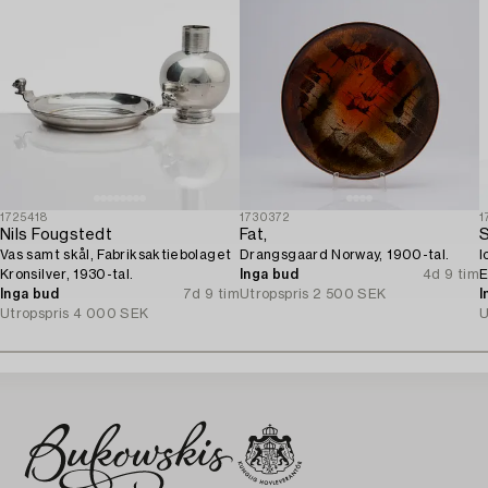
1725418
1730372
1
Nils Fougstedt
Fat,
S
Vas samt skål, Fabriksaktiebolaget
Drangsgaard Norway, 1900-tal.
l
Kronsilver, 1930-tal.
Inga bud
4d 9 tim
E
Inga bud
7d 9 tim
Utropspris
2 500 SEK
I
Utropspris
4 000 SEK
U