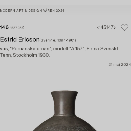
MODERN ART & DESIGN VÅREN 2024
146
145
147
(1537285)
Estrid Ericson
(Sverige, 1894-1981)
vas, "Peruanska urnan", modell "A 157", Firma Svenskt
Tenn, Stockholm 1930.
21 maj 2024