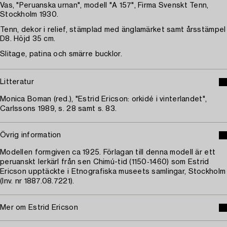
Vas, "Peruanska urnan", modell "A 157", Firma Svenskt Tenn,
Stockholm 1930.
Tenn, dekor i relief, stämplad med änglamärket samt årsstämpel
D8. Höjd 35 cm.
Slitage, patina och smärre bucklor.
Litteratur
Monica Boman (red.), "Estrid Ericson: orkidé i vinterlandet",
Carlssons 1989, s. 28 samt s. 83.
Övrig information
Modellen formgiven ca 1925. Förlagan till denna modell är ett
peruanskt lerkärl från sen Chimú-tid (1150‑1460) som Estrid
Ericson upptäckte i Etnografiska museets samlingar, Stockholm
(Inv. nr 1887.08.7221).
Mer om Estrid Ericson