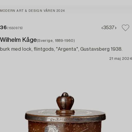
MODERN ART & DESIGN VÅREN 2024
36
35
37
(1550976)
Wilhelm Kåge
(Sverige, 1889-1960)
burk med lock, flintgods, "Argenta", Gustavsberg 1938.
21 maj 2024