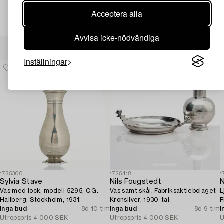
Acceptera alla
Avvisa icke-nödvändiga
Andra har även tittat på
Inställningar
1725300
1725418
1
Sylvia Stave
Nils Fougstedt
N
Vas med lock, modell 5295, C.G.
Vas samt skål, Fabriksaktiebolaget
L
Hallberg, Stockholm, 1931.
Kronsilver, 1930-tal.
F
Inga bud
8d 10 tim
Inga bud
8d 9 tim
1
I
Utropspris
4 000 SEK
Utropspris
4 000 SEK
U