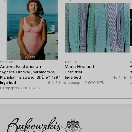
1724952
1721969
1
Anders Kristensson
Maria Hedlund
P
"Agneta Lundvall, barnmorska,
Utan titel.
"
Klagshamns strand, Skåne", 1994.
Inga bud
4d 17 tim
I
Inga bud
6d 16 tim
Utropspris
2 500 SEK
U
Utropspris
6 000 SEK