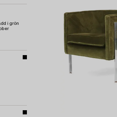
ädd i grön
obber