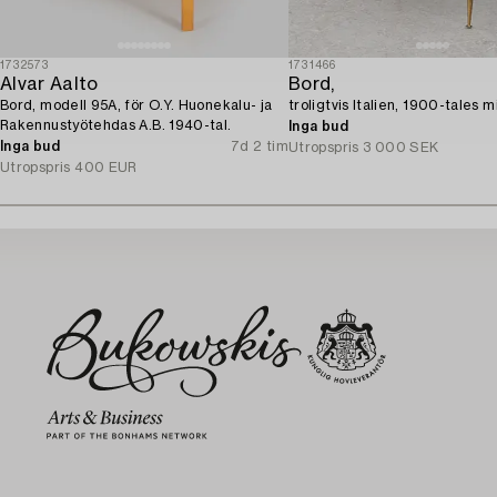
1732573
1731466
Alvar Aalto
Bord,
Bord, modell 95A, för O.Y. Huonekalu- ja
troligtvis Italien, 1900-tales mi
Rakennustyötehdas A.B. 1940-tal.
Inga bud
Inga bud
7d 2 tim
Utropspris
3 000 SEK
Utropspris
400 EUR