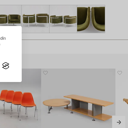
 din
s