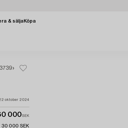
ra & sälja
Köpa
37
39
22 oktober 2024
60 000
SEK
- 30 000 SEK