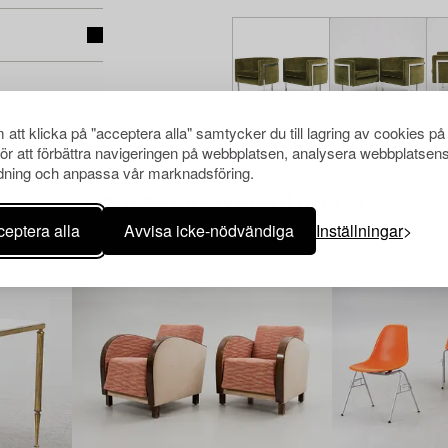
att klicka på "acceptera alla" samtycker du till lagring av cookies på
för att förbättra navigeringen på webbplatsen, analysera webbplatsen
ning och anpassa vår marknadsföring.
Andra har även tittat på
eptera alla
Avvisa icke-nödvändiga
Inställningar