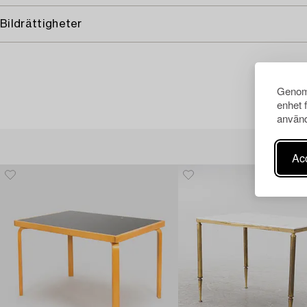
Bildrättigheter
Genom 
enhet 
använd
Acc