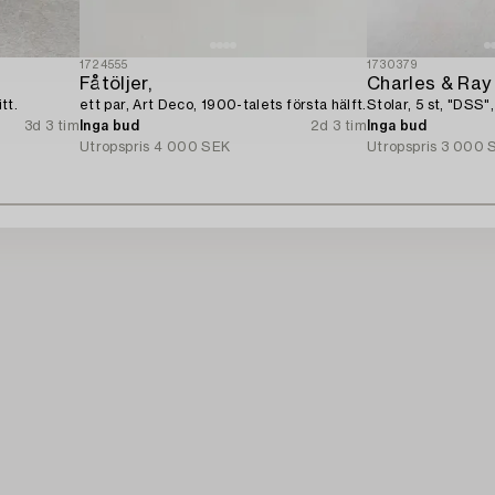
1724555
1730379
Fåtöljer,
Charles & Ra
tt.
ett par, Art Deco, 1900-talets första hälft.
Stolar, 5 st, "DSS",
3d 3 tim
Inga bud
2d 3 tim
Inga bud
Utropspris
4 000 SEK
Utropspris
3 000 