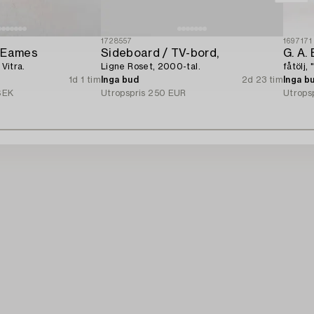
1728557
1697171
y Eames
Sideboard / TV-bord,
G. A. 
 Vitra.
Ligne Roset, 2000-tal.
fåtölj,
1d 1 tim
Inga bud
2d 23 tim
Inga b
SEK
Utropspris
250 EUR
Utrops