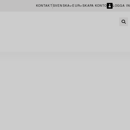
KONTAKT
SVENSKA
EUR
SKAPA KONTO
LOGGA IN