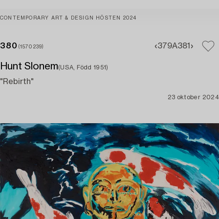
CONTEMPORARY ART & DESIGN HÖSTEN 2024
380
379A
381
(1570239)
Hunt Slonem
(USA, Född 1951)
"Rebirth"
23 oktober 2024