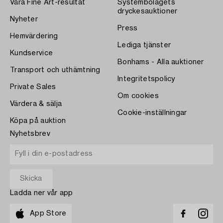
Våra Fine Art-resultat
Systembolagets
dryckesauktioner
Nyheter
Press
Hemvärdering
Lediga tjänster
Kundservice
Bonhams - Alla auktioner
Transport och uthämtning
Integritetspolicy
Private Sales
Om cookies
Värdera & sälja
Cookie-inställningar
Köpa på auktion
Nyhetsbrev
Ladda ner vår app
App Store