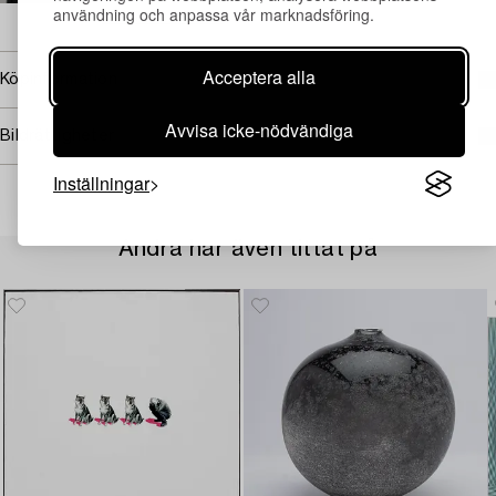
användning och anpassa vår marknadsföring.
→ Se vad vi söker
Acceptera alla
Köpinformation
Avvisa icke-nödvändiga
Bildrättigheter
Inställningar
Andra har även tittat på