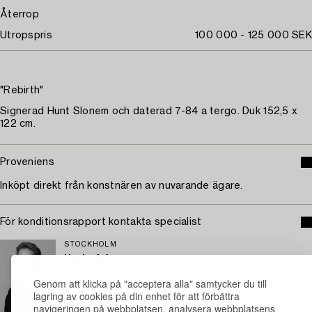
Återrop
Utropspris
100 000 - 125 000 SEK
"Rebirth"
Signerad Hunt Slonem och daterad 7-84 a tergo. Duk 152,5 x
122 cm.
Proveniens
Inköpt direkt från konstnären av nuvarande ägare.
För konditionsrapport kontakta specialist
STOCKHOLM
Karin Aringer
Ansvarig specialist samtida konst och fotografi
Genom att klicka på "acceptera alla" samtycker du till
+46 (0)702 63 70 57
lagring av cookies på din enhet för att förbättra
navigeringen på webbplatsen, analysera webbplatsens
E-post