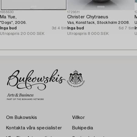
1688630
1729511
1
Ma Yue,
Christer Chytraeus
M
"Dogs", 2006.
Vas, Konstfack, Stockholm 2008.
U
Inga bud
3d 4 tim
Inga bud
6d 7 tim
I
Utropspris
20 000 SEK
Utropspris
8 000 SEK
U
Om Bukowskis
Villkor
Kontakta våra specialister
Bukipedia