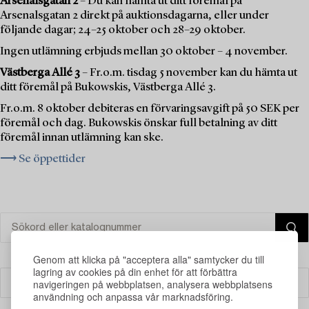
Arsenalsgatan 2
– Du kan hämta ut ditt föremål på
Arsenalsgatan 2 direkt på auktionsdagarna, eller under
följande dagar; 24–25 oktober och 28–29 oktober.
Ingen utlämning erbjuds mellan 30 oktober – 4 november.
Västberga Allé 3
– Fr.o.m. tisdag 5 november kan du hämta ut
ditt föremål på Bukowskis, Västberga Allé 3.
Fr.o.m. 8 oktober debiteras en förvaringsavgift på 50 SEK per
föremål och dag. Bukowskis önskar full betalning av ditt
föremål innan utlämning kan ske.
⟶ Se öppettider
Genom att klicka på "acceptera alla" samtycker du till
lagring av cookies på din enhet för att förbättra
navigeringen på webbplatsen, analysera webbplatsens
Filter
användning och anpassa vår marknadsföring.