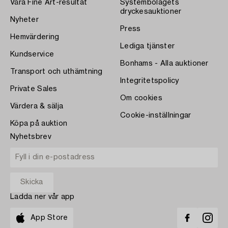
Våra Fine Art-resultat
Systembolagets
dryckesauktioner
Nyheter
Press
Hemvärdering
Lediga tjänster
Kundservice
Bonhams - Alla auktioner
Transport och uthämtning
Integritetspolicy
Private Sales
Om cookies
Värdera & sälja
Cookie-inställningar
Köpa på auktion
Nyhetsbrev
Ladda ner vår app
App Store