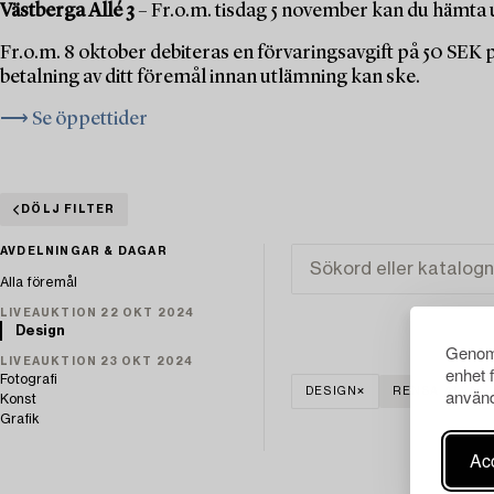
Västberga Allé 3
– Fr.o.m. tisdag 5 november kan du hämta u
Fr.o.m. 8 oktober debiteras en förvaringsavgift på 50 SEK
betalning av ditt föremål innan utlämning kan ske.
⟶ Se öppettider
DÖLJ FILTER
AVDELNINGAR & DAGAR
Alla föremål
LIVEAUKTION 22 OKT 2024
Design
Genom 
LIVEAUKTION 23 OKT 2024
enhet 
Fotografi
använd
DESIGN
RENSA ALLA
Konst
Grafik
Acc