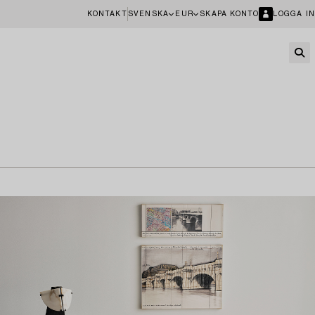
KONTAKT
SVENSKA
EUR
SKAPA KONTO
LOGGA IN