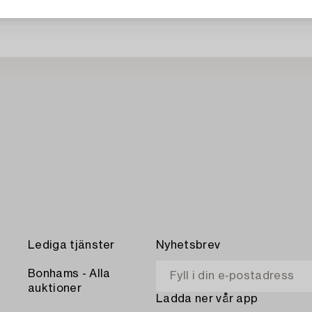
Din sökning gav ingen träff 
Lediga tjänster
Nyhetsbrev
Bonhams - Alla
auktioner
Ladda ner vår app