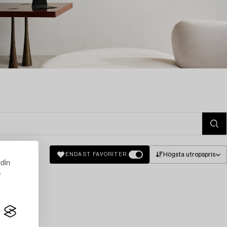
Högsta utropspris
ENDAST FAVORITER
 din
s