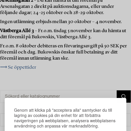
Arsenalsgatan 2
– Du kan hämta ut ditt föremål på
Arsenalsgatan 2 direkt på auktionsdagarna, eller under
följande dagar; 24–25 oktober och 28–29 oktober.
Ingen utlämning erbjuds mellan 30 oktober – 4 november.
Västberga Allé 3
– Fr.o.m. tisdag 5 november kan du hämta ut
ditt föremål på Bukowskis, Västberga Allé 3.
Fr.o.m. 8 oktober debiteras en förvaringsavgift på 50 SEK per
föremål och dag. Bukowskis önskar full betalning av ditt
föremål innan utlämning kan ske.
⟶ Se öppettider
Genom att klicka på "acceptera alla" samtycker du till
lagring av cookies på din enhet för att förbättra
navigeringen på webbplatsen, analysera webbplatsens
Filter
användning och anpassa vår marknadsföring.