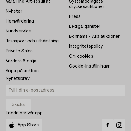
Våra Fine Art-resultat
Systembolagets
dryckesauktioner
Nyheter
Press
Hemvärdering
Lediga tjänster
Kundservice
Bonhams - Alla auktioner
Transport och uthämtning
Integritetspolicy
Private Sales
Om cookies
Värdera & sälja
Cookie-inställningar
Köpa på auktion
Nyhetsbrev
Ladda ner vår app
App Store