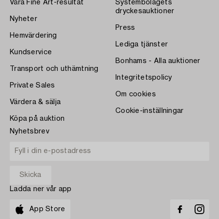
Våra Fine Art-resultat
Systembolagets
dryckesauktioner
Nyheter
Press
Hemvärdering
Lediga tjänster
Kundservice
Bonhams - Alla auktioner
Transport och uthämtning
Integritetspolicy
Private Sales
Om cookies
Värdera & sälja
Cookie-inställningar
Köpa på auktion
Nyhetsbrev
Ladda ner vår app
App Store