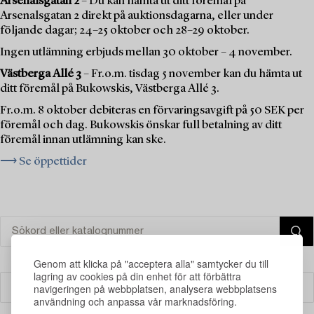
Arsenalsgatan 2
– Du kan hämta ut ditt föremål på
Arsenalsgatan 2 direkt på auktionsdagarna, eller under
följande dagar; 24–25 oktober och 28–29 oktober.
Ingen utlämning erbjuds mellan 30 oktober – 4 november.
Västberga Allé 3
– Fr.o.m. tisdag 5 november kan du hämta ut
ditt föremål på Bukowskis, Västberga Allé 3.
Fr.o.m. 8 oktober debiteras en förvaringsavgift på 50 SEK per
föremål och dag. Bukowskis önskar full betalning av ditt
föremål innan utlämning kan ske.
⟶ Se öppettider
Genom att klicka på "acceptera alla" samtycker du till
lagring av cookies på din enhet för att förbättra
navigeringen på webbplatsen, analysera webbplatsens
Filter
användning och anpassa vår marknadsföring.