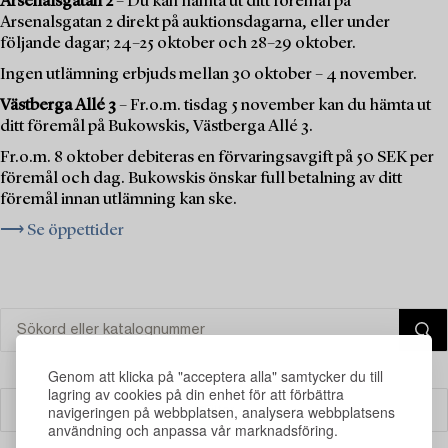
Arsenalsgatan 2
– Du kan hämta ut ditt föremål på
Arsenalsgatan 2 direkt på auktionsdagarna, eller under
följande dagar; 24–25 oktober och 28–29 oktober.
Ingen utlämning erbjuds mellan 30 oktober – 4 november.
Västberga Allé 3
– Fr.o.m. tisdag 5 november kan du hämta ut
ditt föremål på Bukowskis, Västberga Allé 3.
Fr.o.m. 8 oktober debiteras en förvaringsavgift på 50 SEK per
föremål och dag. Bukowskis önskar full betalning av ditt
föremål innan utlämning kan ske.
⟶ Se öppettider
Genom att klicka på "acceptera alla" samtycker du till
lagring av cookies på din enhet för att förbättra
navigeringen på webbplatsen, analysera webbplatsens
Filter
användning och anpassa vår marknadsföring.