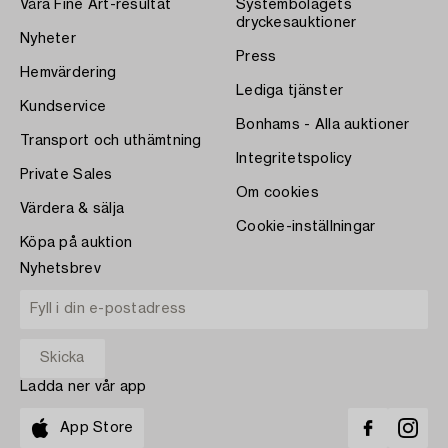
Våra Fine Art-resultat
Systembolagets
dryckesauktioner
Nyheter
Press
Hemvärdering
Lediga tjänster
Kundservice
Bonhams - Alla auktioner
Transport och uthämtning
Integritetspolicy
Private Sales
Om cookies
Värdera & sälja
Cookie-inställningar
Köpa på auktion
Nyhetsbrev
Ladda ner vår app
App Store