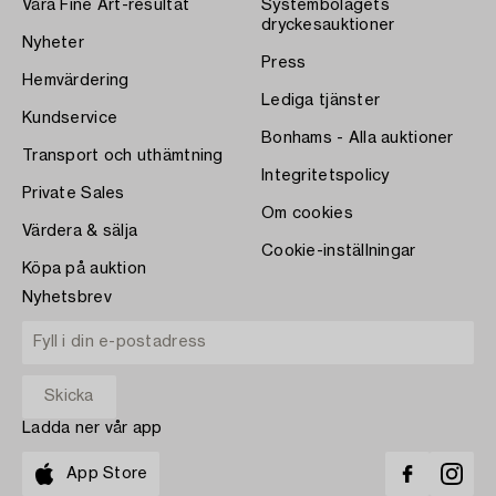
Våra Fine Art-resultat
Systembolagets
dryckesauktioner
Nyheter
Press
Hemvärdering
Lediga tjänster
Kundservice
Bonhams - Alla auktioner
Transport och uthämtning
Integritetspolicy
Private Sales
Om cookies
Värdera & sälja
Cookie-inställningar
Köpa på auktion
Nyhetsbrev
Ladda ner vår app
App Store