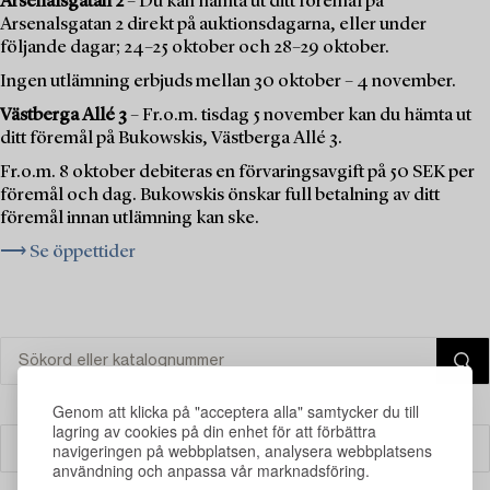
Arsenalsgatan 2
– Du kan hämta ut ditt föremål på
Arsenalsgatan 2 direkt på auktionsdagarna, eller under
följande dagar; 24–25 oktober och 28–29 oktober.
Ingen utlämning erbjuds mellan 30 oktober – 4 november.
Västberga Allé 3
– Fr.o.m. tisdag 5 november kan du hämta ut
ditt föremål på Bukowskis, Västberga Allé 3.
Fr.o.m. 8 oktober debiteras en förvaringsavgift på 50 SEK per
föremål och dag. Bukowskis önskar full betalning av ditt
föremål innan utlämning kan ske.
⟶ Se öppettider
Genom att klicka på "acceptera alla" samtycker du till
lagring av cookies på din enhet för att förbättra
navigeringen på webbplatsen, analysera webbplatsens
Filter
användning och anpassa vår marknadsföring.