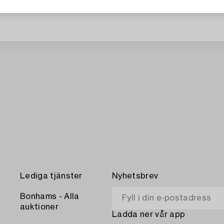
Din sökning gav ingen träff 
Lediga tjänster
Nyhetsbrev
Bonhams - Alla
auktioner
Ladda ner vår app