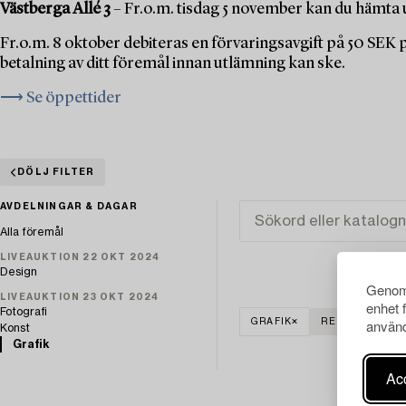
Västberga Allé 3
– Fr.o.m. tisdag 5 november kan du hämta u
Fr.o.m. 8 oktober debiteras en förvaringsavgift på 50 SEK
betalning av ditt föremål innan utlämning kan ske.
⟶ Se öppettider
DÖLJ FILTER
AVDELNINGAR & DAGAR
Alla föremål
LIVEAUKTION 22 OKT 2024
Design
Genom 
LIVEAUKTION 23 OKT 2024
enhet 
Fotografi
använd
GRAFIK
RENSA ALLA
Konst
Grafik
Acc