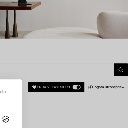
Högsta utropspris
ENDAST FAVORITER
 din
s