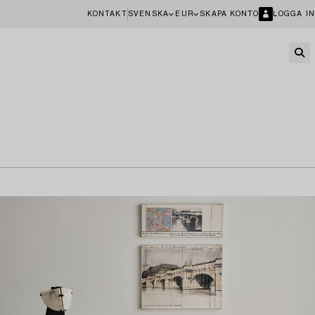
KONTAKT
SVENSKA
EUR
SKAPA KONTO
LOGGA IN