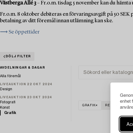
Västberga Allé 3
– Fr.o.m. tisdag 5 november kan du hämta u
Fr.o.m. 8 oktober debiteras en förvaringsavgift på 50 SEK
betalning av ditt föremål innan utlämning kan ske.
⟶ Se öppettider
DÖLJ FILTER
AVDELNINGAR & DAGAR
Alla föremål
LIVEAUKTION 22 OKT 2024
Design
Genom 
LIVEAUKTION 23 OKT 2024
enhet 
Fotografi
använd
GRAFIK
RENSA ALLA
Konst
Grafik
Acc