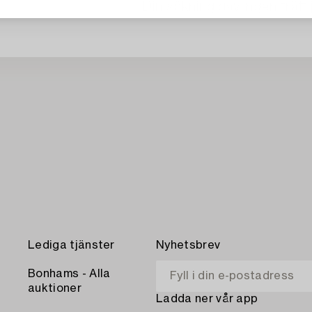
Din sökning gav ingen träff 
Lediga tjänster
Nyhetsbrev
Bonhams - Alla
auktioner
Ladda ner vår app