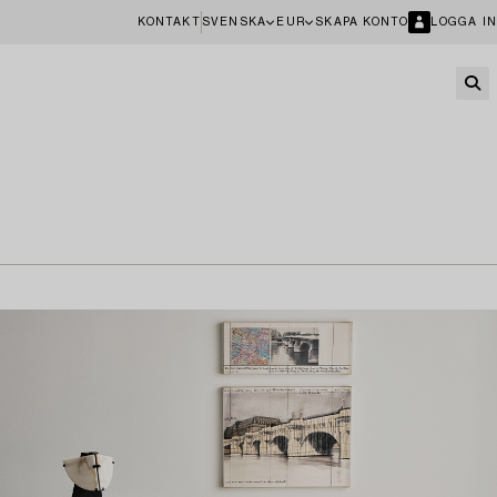
KONTAKT
SVENSKA
EUR
SKAPA KONTO
LOGGA IN