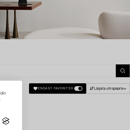
Lägsta utropspris
ENDAST FAVORITER
 din
s