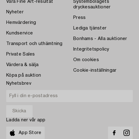
Våra Fine Art-resultat
Systembolagets
dryckesauktioner
Nyheter
Press
Hemvärdering
Lediga tjänster
Kundservice
Bonhams - Alla auktioner
Transport och uthämtning
Integritetspolicy
Private Sales
Om cookies
Värdera & sälja
Cookie-inställningar
Köpa på auktion
Nyhetsbrev
Ladda ner vår app
App Store