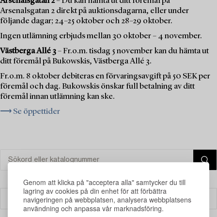
Arsenalsgatan 2
– Du kan hämta ut ditt föremål på
Arsenalsgatan 2 direkt på auktionsdagarna, eller under
följande dagar; 24–25 oktober och 28–29 oktober.
Ingen utlämning erbjuds mellan 30 oktober – 4 november.
Västberga Allé 3
– Fr.o.m. tisdag 5 november kan du hämta ut
ditt föremål på Bukowskis, Västberga Allé 3.
Fr.o.m. 8 oktober debiteras en förvaringsavgift på 50 SEK per
föremål och dag. Bukowskis önskar full betalning av ditt
föremål innan utlämning kan ske.
⟶ Se öppettider
Genom att klicka på "acceptera alla" samtycker du till
lagring av cookies på din enhet för att förbättra
navigeringen på webbplatsen, analysera webbplatsens
Filter
användning och anpassa vår marknadsföring.