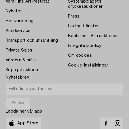
Våra Fine Art-resultat
Systembolagets
dryckesauktioner
Nyheter
Press
Hemvärdering
Lediga tjänster
Kundservice
Bonhams - Alla auktioner
Transport och uthämtning
Integritetspolicy
Private Sales
Om cookies
Värdera & sälja
Cookie-inställningar
Köpa på auktion
Nyhetsbrev
Ladda ner vår app
App Store