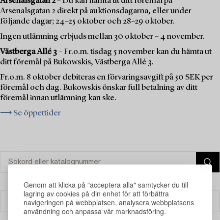
Arsenalsgatan 2
– Du kan hämta ut ditt föremål på
Arsenalsgatan 2 direkt på auktionsdagarna, eller under
följande dagar; 24–25 oktober och 28–29 oktober.
Ingen utlämning erbjuds mellan 30 oktober – 4 november.
Västberga Allé 3
– Fr.o.m. tisdag 5 november kan du hämta ut
ditt föremål på Bukowskis, Västberga Allé 3.
Fr.o.m. 8 oktober debiteras en förvaringsavgift på 50 SEK per
föremål och dag. Bukowskis önskar full betalning av ditt
föremål innan utlämning kan ske.
⟶ Se öppettider
Genom att klicka på "acceptera alla" samtycker du till
lagring av cookies på din enhet för att förbättra
navigeringen på webbplatsen, analysera webbplatsens
Filter
användning och anpassa vår marknadsföring.