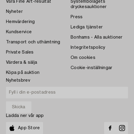
Våra Fine Art-resultat
Systembolagets
dryckesauktioner
Nyheter
Press
Hemvärdering
Lediga tjänster
Kundservice
Bonhams - Alla auktioner
Transport och uthämtning
Integritetspolicy
Private Sales
Om cookies
Värdera & sälja
Cookie-inställningar
Köpa på auktion
Nyhetsbrev
Ladda ner vår app
App Store