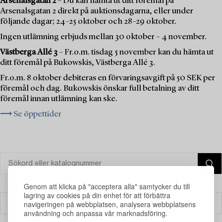
Arsenalsgatan 2
– Du kan hämta ut ditt föremål på
Arsenalsgatan 2 direkt på auktionsdagarna, eller under
följande dagar; 24–25 oktober och 28–29 oktober.
Ingen utlämning erbjuds mellan 30 oktober – 4 november.
Västberga Allé 3
– Fr.o.m. tisdag 5 november kan du hämta ut
ditt föremål på Bukowskis, Västberga Allé 3.
Fr.o.m. 8 oktober debiteras en förvaringsavgift på 50 SEK per
föremål och dag. Bukowskis önskar full betalning av ditt
föremål innan utlämning kan ske.
⟶ Se öppettider
Genom att klicka på "acceptera alla" samtycker du till
lagring av cookies på din enhet för att förbättra
navigeringen på webbplatsen, analysera webbplatsens
Filter
användning och anpassa vår marknadsföring.