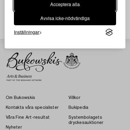
Acceptera alla
Avvisa icke-nödvändiga
Din sökning gav ingen träff just nu.
Inställningar
Om Bukowskis
Villkor
Kontakta våra specialister
Bukipedia
Våra Fine Art-resultat
Systembolagets
dryckesauktioner
Nyheter