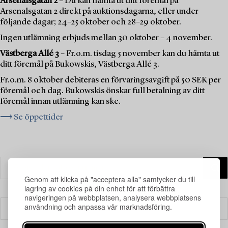
Arsenalsgatan 2
– Du kan hämta ut ditt föremål på
Arsenalsgatan 2 direkt på auktionsdagarna, eller under
följande dagar; 24–25 oktober och 28–29 oktober.
Ingen utlämning erbjuds mellan 30 oktober – 4 november.
Västberga Allé 3
– Fr.o.m. tisdag 5 november kan du hämta ut
ditt föremål på Bukowskis, Västberga Allé 3.
Fr.o.m. 8 oktober debiteras en förvaringsavgift på 50 SEK per
föremål och dag. Bukowskis önskar full betalning av ditt
föremål innan utlämning kan ske.
⟶ Se öppettider
Genom att klicka på "acceptera alla" samtycker du till
lagring av cookies på din enhet för att förbättra
navigeringen på webbplatsen, analysera webbplatsens
användning och anpassa vår marknadsföring.
Filter