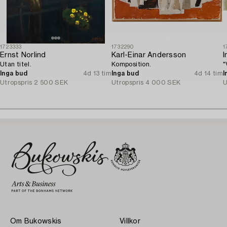
1723333
1732290
1
Ernst Norlind
Karl-Einar Andersson
I
Utan titel.
Komposition.
"
Inga bud
4d 13 tim
Inga bud
4d 14 tim
I
Utropspris
2 500 SEK
Utropspris
4 000 SEK
U
Om Bukowskis
Villkor