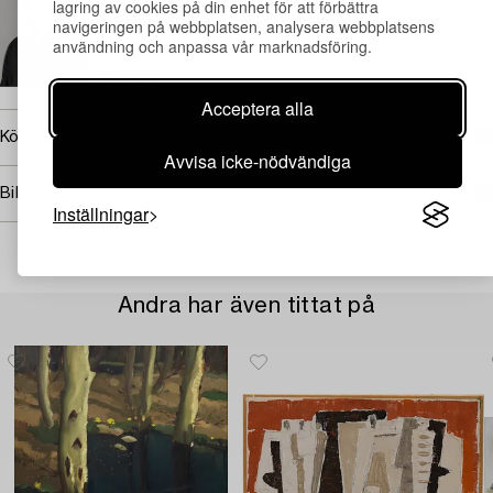
Mollie Engström
lagring av cookies på din enhet för att förbättra
navigeringen på webbplatsen, analysera webbplatsens
Specialist modern konst och grafik (Tjänstledig)
användning och anpassa vår marknadsföring.
+46 (0)70 748 22 63
E-post
Acceptera alla
Köpinformation
Avvisa icke-nödvändiga
Bildrättigheter
Inställningar
Andra har även tittat på