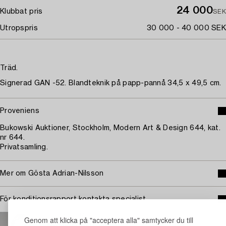
24 000
Klubbat pris
SEK
Utropspris
30 000 - 40 000 SEK
Träd.
Signerad GAN -52. Blandteknik på papp-pannå 34,5 x 49,5 cm.
Proveniens
Bukowski Auktioner, Stockholm, Modern Art & Design 644, kat.
nr 644.
Privatsamling.
Mer om Gösta Adrian-Nilsson
För konditionsrapport kontakta specialist
STOCKHOLM
Genom att klicka på "acceptera alla" samtycker du till