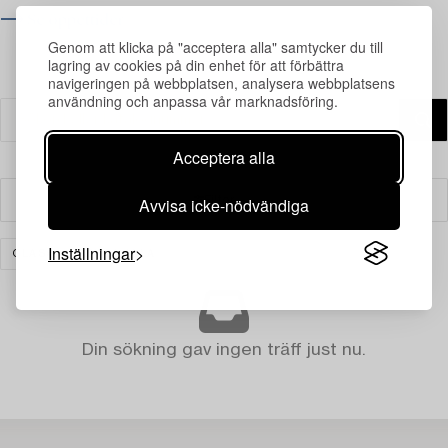
⟶ Se öppettider
Genom att klicka på "acceptera alla" samtycker du till
lagring av cookies på din enhet för att förbättra
navigeringen på webbplatsen, analysera webbplatsens
användning och anpassa vår marknadsföring.
Acceptera alla
Avvisa icke-nödvändiga
Filter
Inställningar
GLAS
RENSA ALLA
Din sökning gav ingen träff just nu.