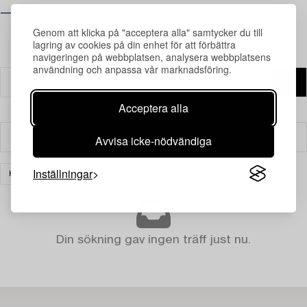
⟶ Se öppettider
Genom att klicka på "acceptera alla" samtycker du till
lagring av cookies på din enhet för att förbättra
navigeringen på webbplatsen, analysera webbplatsens
användning och anpassa vår marknadsföring.
Acceptera alla
Avvisa icke-nödvändiga
Filter
Inställningar
KERAMIK
RENSA ALLA
Din sökning gav ingen träff just nu.