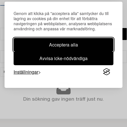
⟶ Se öppettider
Genom att klicka på "acceptera alla" samtycker du till
lagring av cookies på din enhet för att förbättra
navigeringen på webbplatsen, analysera webbplatsens
användning och anpassa vår marknadsföring.
Acceptera alla
Avvisa icke-nödvändiga
Filter
Inställningar
KERAMIK
RENSA ALLA
Din sökning gav ingen träff just nu.