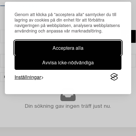
⟶ Se öppettider
Genom att klicka på "acceptera alla" samtycker du till
lagring av cookies på din enhet för att förbättra
navigeringen på webbplatsen, analysera webbplatsens
användning och anpassa vår marknadsföring.
Acceptera alla
Avvisa icke-nödvändiga
Filter
Inställningar
KONST
RENSA ALLA
Din sökning gav ingen träff just nu.