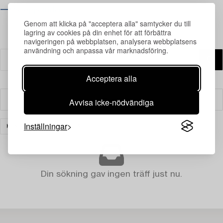
⟶ Se öppettider
Genom att klicka på "acceptera alla" samtycker du till
lagring av cookies på din enhet för att förbättra
navigeringen på webbplatsen, analysera webbplatsens
användning och anpassa vår marknadsföring.
Acceptera alla
Avvisa icke-nödvändiga
Filter
Inställningar
KONST
RENSA ALLA
Din sökning gav ingen träff just nu.