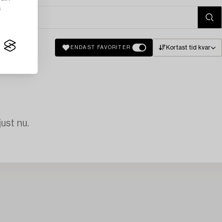
s
Kortast tid kvar
ENDAST FAVORITER
just nu.