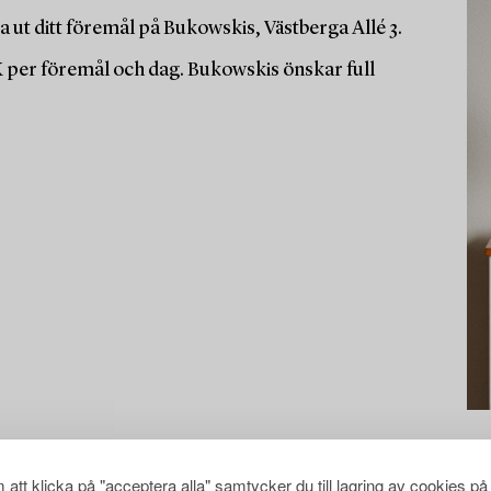
 ut ditt föremål på Bukowskis, Västberga Allé 3.
K per föremål och dag. Bukowskis önskar full
att klicka på "acceptera alla" samtycker du till lagring av cookies på