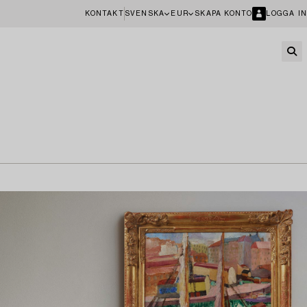
KONTAKT
SVENSKA
EUR
SKAPA KONTO
LOGGA IN