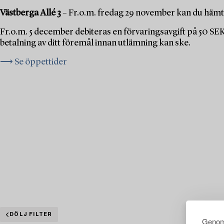
Västberga Allé 3
– Fr.o.m. fredag 29 november kan du hämta
Fr.o.m. 5 december debiteras en förvaringsavgift på 50 SE
betalning av ditt föremål innan utlämning kan ske.
⟶ Se öppettider
DÖLJ FILTER
Genom 