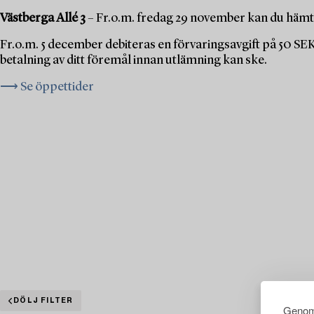
Västberga Allé 3
– Fr.o.m. fredag 29 november kan du hämta
Fr.o.m. 5 december debiteras en förvaringsavgift på 50 SE
betalning av ditt föremål innan utlämning kan ske.
⟶ Se öppettider
DÖLJ FILTER
Genom 