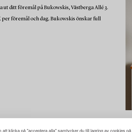
 ut ditt föremål på Bukowskis, Västberga Allé 3.
K per föremål och dag. Bukowskis önskar full
att klicka på "acceptera alla" samtycker du till lagring av cookies på