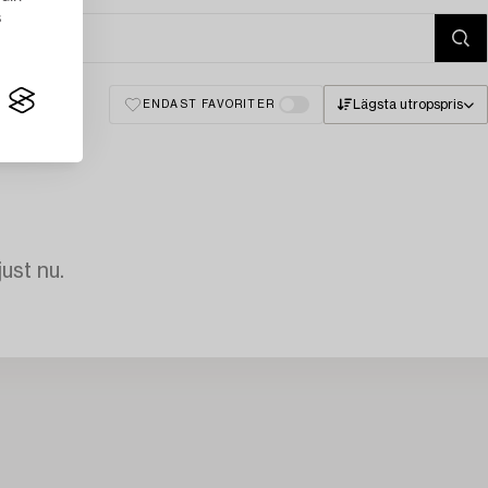
s
Lägsta utropspris
ENDAST FAVORITER
just nu.