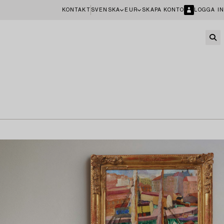
KONTAKT
SVENSKA
EUR
SKAPA KONTO
LOGGA IN