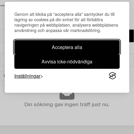
⟶ Se öppettider
Genom att klicka på "acceptera alla" samtycker du till
lagring av cookies på din enhet för att förbättra
navigeringen på webbplatsen, analysera webbplatsens
användning och anpassa vår marknadsföring.
Acceptera alla
Avvisa icke-nödvändiga
Filter
Inställningar
ORREFORS LIGHTING
RENSA ALLA
Din sökning gav ingen träff just nu.