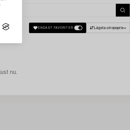
s
Lägsta utropspris
ENDAST FAVORITER
just nu.