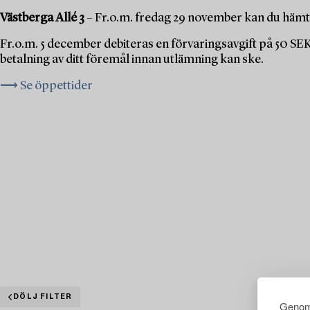
Västberga Allé 3
– Fr.o.m. fredag 29 november kan du hämta
Fr.o.m. 5 december debiteras en förvaringsavgift på 50 SE
betalning av ditt föremål innan utlämning kan ske.
⟶ Se öppettider
DÖLJ FILTER
Genom 