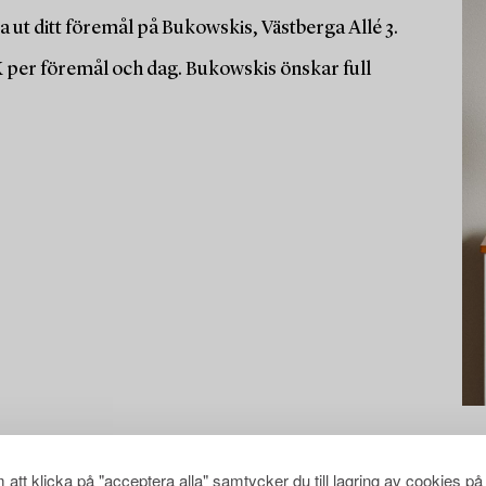
 ut ditt föremål på Bukowskis, Västberga Allé 3.
K per föremål och dag. Bukowskis önskar full
att klicka på "acceptera alla" samtycker du till lagring av cookies på