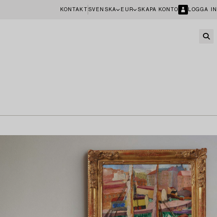
KONTAKT
SVENSKA
EUR
SKAPA KONTO
LOGGA IN