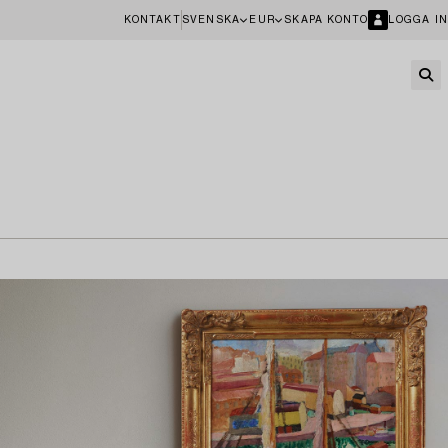
KONTAKT
SVENSKA
EUR
SKAPA KONTO
LOGGA IN