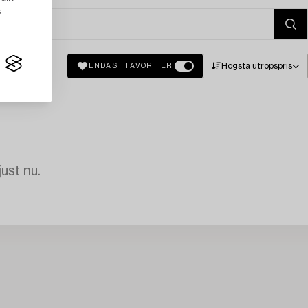
s
Högsta utropspris
ENDAST FAVORITER
just nu.