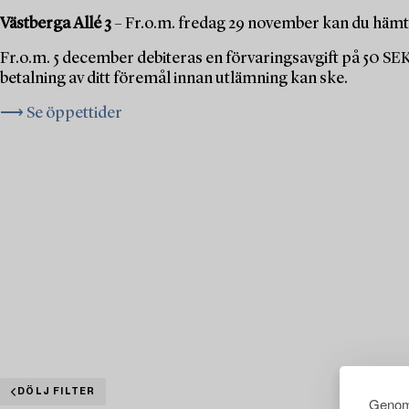
Västberga Allé 3
– Fr.o.m. fredag 29 november kan du hämta
Fr.o.m. 5 december debiteras en förvaringsavgift på 50 SE
betalning av ditt föremål innan utlämning kan ske.
⟶ Se öppettider
DÖLJ FILTER
Genom 