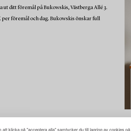
 ut ditt föremål på Bukowskis, Västberga Allé 3.
K per föremål och dag. Bukowskis önskar full
att klicka på "acceptera alla" samtycker du till lagring av cookies på