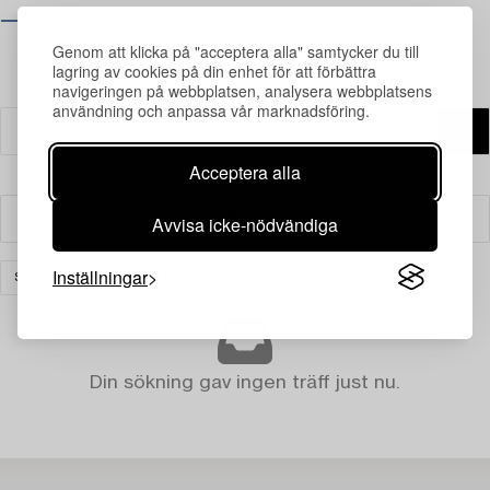
⟶ Se öppettider
Genom att klicka på "acceptera alla" samtycker du till
lagring av cookies på din enhet för att förbättra
navigeringen på webbplatsen, analysera webbplatsens
användning och anpassa vår marknadsföring.
Acceptera alla
Avvisa icke-nödvändiga
Filter
Inställningar
SILVER
RENSA ALLA
Din sökning gav ingen träff just nu.