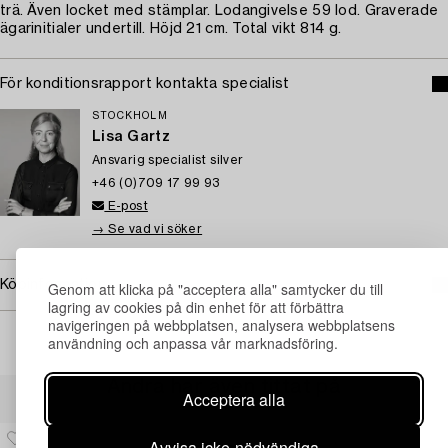
trä. Även locket med stämplar. Lodangivelse 59 lod. Graverade
ägarinitialer undertill. Höjd 21 cm. Total vikt 814 g.
För konditionsrapport kontakta specialist
STOCKHOLM
Lisa Gartz
Ansvarig specialist silver
+46 (0)709 17 99 93
E-post
→ Se vad vi söker
Köpinformation
Genom att klicka på "acceptera alla" samtycker du till
lagring av cookies på din enhet för att förbättra
navigeringen på webbplatsen, analysera webbplatsens
användning och anpassa vår marknadsföring.
Andra har även tittat på
Acceptera alla
Avvisa icke-nödvändiga