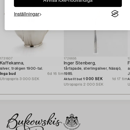
Inställningar
1731607
1726658
1
Kaffekanna,
Inger Stenberg,
F
silver, troligen 1900-tal.
tårtspade, sterlingsilver, Nässjö,
a
Inga bud
6d 16 tim
1985.
J
Utropspris
3 000 SEK
1 000 SEK
1d 17 tim
Aktuellt bud
A
Utropspris
2 000 SEK
U