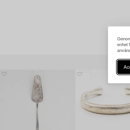
Genom 
enhet 
använd
Acc