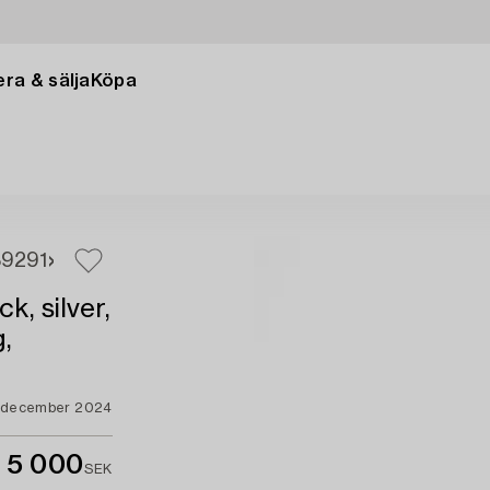
ra & sälja
Köpa
89
291
, silver,
,
1 december 2024
5 000
SEK