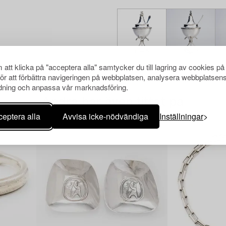
att klicka på "acceptera alla" samtycker du till lagring av cookies på
för att förbättra navigeringen på webbplatsen, analysera webbplatsen
ning och anpassa vår marknadsföring.
Andra har även tittat på
eptera alla
Avvisa icke-nödvändiga
Inställningar