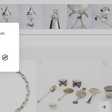
 din
s