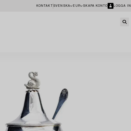
KONTAKT
SVENSKA
EUR
SKAPA KONTO
LOGGA IN