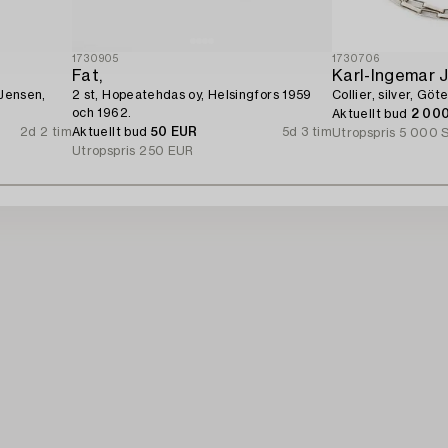
1730905
1730706
Fat,
Karl-Ingemar 
 Jensen,
2 st, Hopeatehdas oy, Helsingfors 1959
Collier, silver, Göt
och 1962.
Aktuellt bud
2 00
2d 2 tim
Aktuellt bud
50 EUR
5d 3 tim
Utropspris
5 000 
Utropspris
250 EUR