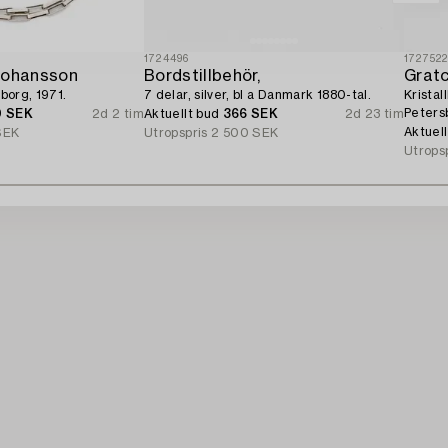
1724496
172752
Johansson
Bordstillbehör,
Gratc
eborg, 1971.
7 delar, silver, bl a Danmark 1880-tal.
Kristal
Petersb
0 SEK
2d 2 tim
Aktuellt bud
366 SEK
2d 23 tim
Aktuel
SEK
Utropspris
2 500 SEK
Utrops