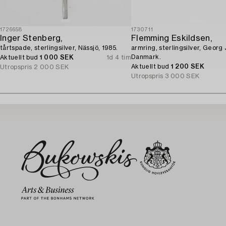
1726658
1730711
Inger Stenberg,
Flemming Eskildsen,
tårtspade, sterlingsilver, Nässjö, 1985.
armring, sterlingsilver, Georg
Danmark.
Aktuellt bud
1 000 SEK
1d 4 tim
Aktuellt bud
1 200 SEK
Utropspris
2 000 SEK
Utropspris
3 000 SEK