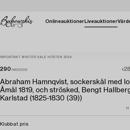
Onlineauktioner
Liveauktioner
Värde
IMPORTANT WINTER SALE HÖSTEN 2024
290
2
(1603005)
Abraham Hamnqvist, sockerskål med lock
Åmål 1819, och strösked, Bengt Hallberg
Karlstad (1825-1830 (39))
1
Klubbat pris